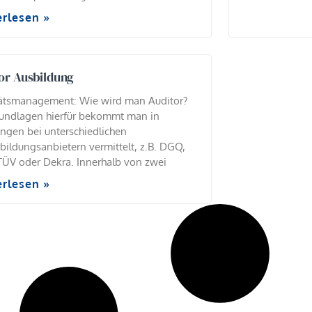
erlesen »
or Ausbildung
tätsmanagement: Wie wird man Auditor?
undlagen hierfür bekommt man in
ngen bei unterschiedlichen
bildungsanbietern vermittelt, z.B. DGQ,
ÜV oder Dekra. Innerhalb von zwei
erlesen »