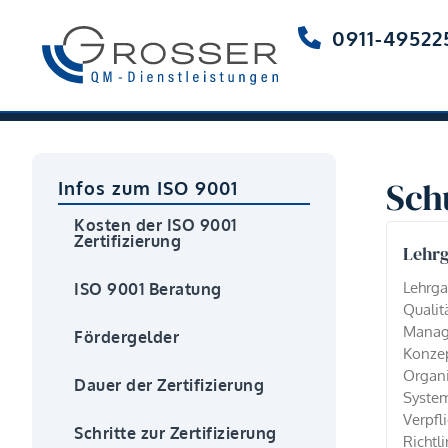
0911-49522
Sch
Infos zum ISO 9001
Kosten der ISO 9001
Zertifizierung
Lehrg
Lehrga
ISO 9001 Beratung
Quali
Manag
Fördergelder
Konzep
Organi
Dauer der Zertifizierung
Syste
Verpf
Schritte zur Zertifizierung
Richtl