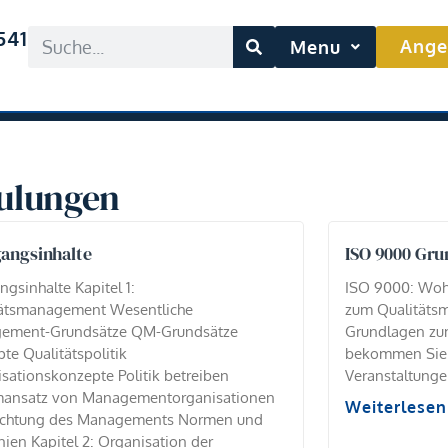
541
Ange
Menu
ulungen
angsinhalte
ISO 9000 Gru
ngsinhalte Kapitel 1:
ISO 9000: Wo
tätsmanagement Wesentliche
zum Qualitäts
ement-Grundsätze QM-Grundsätze
Grundlagen zu
te Qualitätspolitik
bekommen Sie i
sationskonzepte Politik betreiben
Veranstaltunge
mansatz von Managementorganisationen
Weiterlesen
lichtung des Managements Normen und
inien Kapitel 2: Organisation der