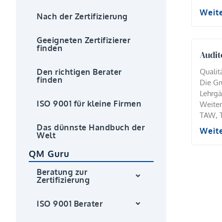
Weit
Nach der Zertifizierung
Geeigneten Zertifizierer
finden
Audit
Quali
Den richtigen Berater
finden
Die Gr
Lehrgä
ISO 9001 für kleine Firmen
Weiter
TAW, T
Das dünnste Handbuch der
Weit
Welt
QM Guru
Beratung zur
Zertifizierung
ISO 9001 Berater