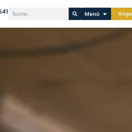
541
Ange
Menü