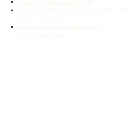
Muster Angebot zur ISO 9001
Diese Aufgaben übernehmen wir bis zur ISO
9001 Zertifizierung
Können sich auch kleine Firmen
zertifizieren lassen?