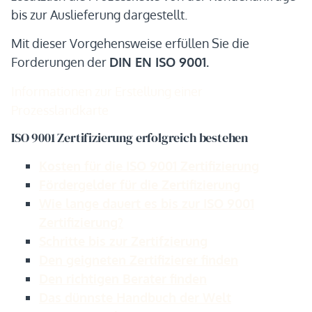
bis zur Auslieferung dargestellt.
Mit dieser Vorgehensweise erfüllen Sie die
Forderungen der
DIN EN ISO 9001.
Informationen zur Erstellung einer
Prozesslandkarte
ISO 9001 Zertifizierung erfolgreich bestehen
Kosten für die ISO 9001 Zertifizierung
Fördergelder für die Zertifizierung
Wie lange dauert es bis zur ISO 9001
Zertifizierung?
Schritte bis zur Zertifzierung
Den geigneten Zertifizierer finden
Den richtigen Berater finden
Das dünnste Handbuch der Welt