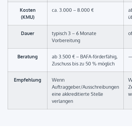
Kosten
ca. 3.000 – 8.000 €
a
(KMU)
ü
Dauer
typisch 3 – 6 Monate
o
Vorbereitung
Beratung
ab 3.500 € – BAFA-förderfähig,
Zuschuss bis zu 50 % möglich
Empfehlung
Wenn
W
Auftraggeber/Ausschreibungen
Z
eine akkreditierte Stelle
w
verlangen