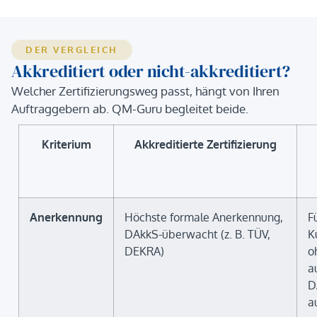
DER VERGLEICH
Akkreditiert oder nicht-akkreditiert?
Welcher Zertifizierungsweg passt, hängt von Ihren
Auftraggebern ab. QM-Guru begleitet beide.
Kriterium
Akkreditierte Zertifizierung
Anerkennung
Höchste formale Anerkennung,
F
DAkkS-überwacht (z. B. TÜV,
K
DEKRA)
o
a
D
a