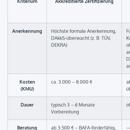
Kriterium
Akkreditierte Zertifizierung
Anerkennung
Höchste formale Anerkennung,
F
DAkkS-überwacht (z. B. TÜV,
K
DEKRA)
o
a
D
a
Kosten
ca. 3.000 – 8.000 €
a
(KMU)
ü
Dauer
typisch 3 – 6 Monate
o
Vorbereitung
Beratung
ab 3.500 € – BAFA-förderfähig,