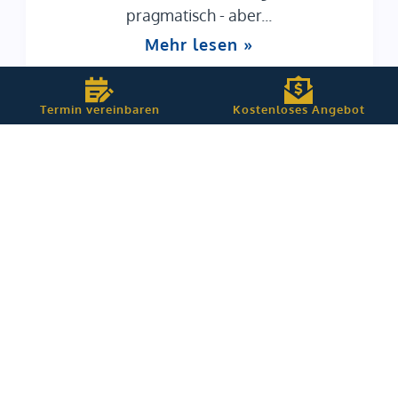
pragmatisch - aber...
Mehr lesen »
Termin vereinbaren
Kostenloses Angebot
Helfen Sie uns, noch besser zu werden –
Hinterlassen Sie eine Google Rezension!
Rezension schreiben
Kontakt
Simonstraße 14
90763 Fürth
Tel. 0911-49522541