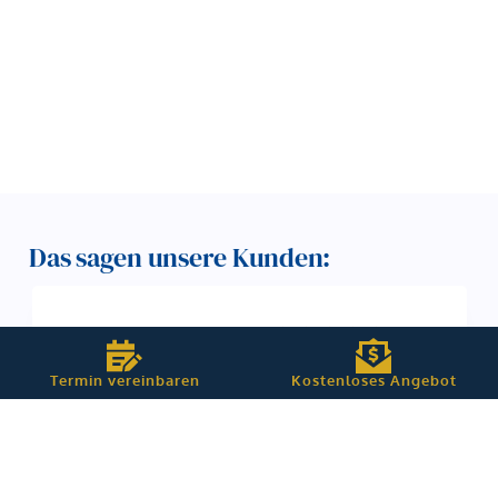
Das sagen unsere Kunden:
Holger Holthausen
Wir als Logistikunternehmen waren bzw.
Termin vereinbaren
Kostenloses Angebot
sind mit der Dienstleitung von Herr
Grosser sehr zufrieden. Immer ein
offenes Ohr für unsere Fragen. Sehr
pragmatisch - aber...