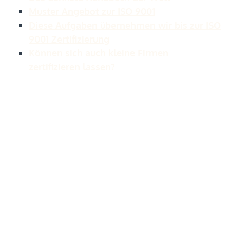
Muster Angebot zur ISO 9001
Diese Aufgaben übernehmen wir bis zur ISO
9001 Zertifizierung
Können sich auch kleine Firmen
zertifizieren lassen?