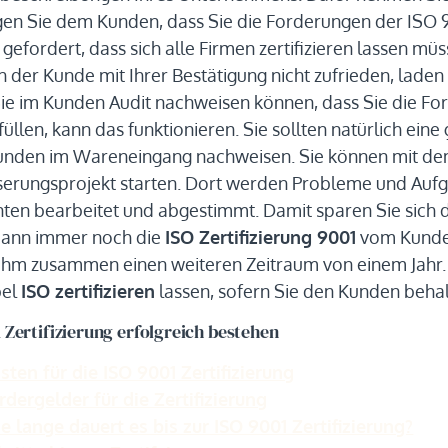
gen Sie dem Kunden, dass Sie die Forderungen der ISO 90
t gefordert, dass sich alle Firmen zertifizieren lassen müs
ch der Kunde mit Ihrer Bestätigung nicht zufrieden, laden 
e im Kunden Audit nachweisen können, dass Sie die Fo
füllen, kann das funktionieren. Sie sollten natürlich ei
unden im Wareneingang nachweisen. Sie können mit d
erungsprojekt starten. Dort werden Probleme und Auf
nten bearbeitet und abgestimmt. Damit sparen Sie sich 
ann immer noch die
ISO Zertifizierung 9001
vom Kunden
 ihm zusammen einen weiteren Zeitraum von einem Jahr.
bel
ISO zertifizieren
lassen, sofern Sie den Kunden behal
1 Zertifizierung erfolgreich bestehen
sten für die ISO 9001 Zertifizierung
rdergelder für die Zertifizierung
e lange dauert es bis zur ISO 9001 Zertifizierung?