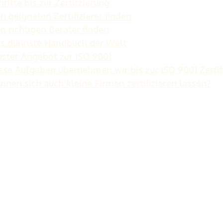
hritte bis zur Zertifzierung
n geigneten Zertifizierer finden
n richtigen Berater finden
s dünnste Handbuch der Welt
ster Angebot zur ISO 9001
ese Aufgaben übernehmen wir bis zur ISO 9001 Zertif
nnen sich auch kleine Firmen zertifizieren lassen?