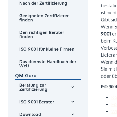
Nach der Zertifizierung
bestäti
ist nich
Geeigneten Zertifizierer
Gibt si
finden
Wenn Si
Den richtigen Berater
9001
er
finden
beim K
Verbess
ISO 9001 für kleine Firmen
Liefera
Das dünnste Handbuch der
Wenn d
Welt
Sie mit
QM Guru
oder ü
Beratung zur
ISO 900
Zertifizierung
Ko
ISO 9001 Berater
Fö
Wi
Download