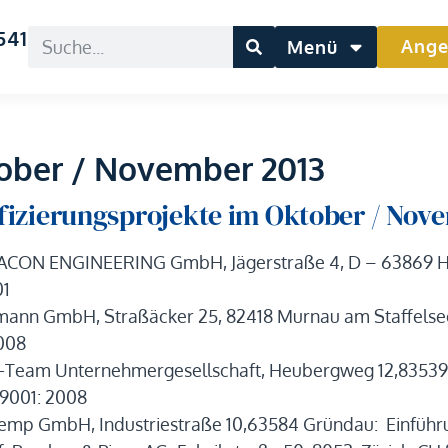
541
Ange
Menü
ober / November 2013
ifizierungsprojekte im Oktober / Nov
CON ENGINEERING GmbH, Jägerstraße 4, D – 63869 He
01
ann GmbH, Straßäcker 25, 82418 Murnau am Staffelsee
008
Team Unternehmergesellschaft, Heubergweg 12,83539 P
9001: 2008
emp GmbH, Industriestraße 10,63584 Gründau: Einführ