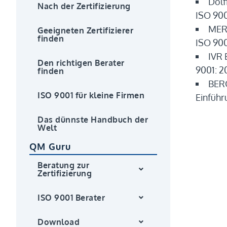
Dolf
Nach der Zertifizierung
ISO 900
MERK
Geeigneten Zertifizierer
finden
ISO 900
IVR 
Den richtigen Berater
9001: 2
finden
BERG
ISO 9001 für kleine Firmen
Einführ
Das dünnste Handbuch der
Welt
QM Guru
Beratung zur
Zertifizierung
ISO 9001 Berater
Download