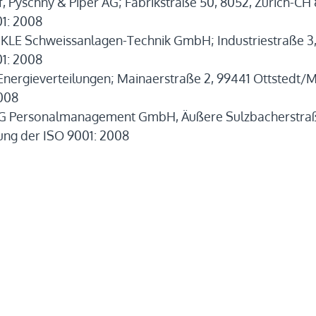
f, Pyschny & Piper AG; Fabrikstraße 50, 8052, Zürich-CH 
1: 2008
LE Schweissanlagen-Technik GmbH; Industriestraße 3, 
1: 2008
Energieverteilungen; Mainaerstraße 2, 99441 Ottstedt/
008
 Personalmanagement GmbH, Äußere Sulzbacherstraße
ung der ISO 9001: 2008