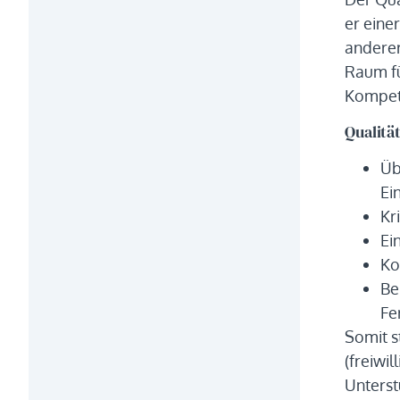
er eine
anderer
Raum fü
Kompet
Qualitä
Üb
Ei
Kr
Ei
Ko
Be
Fe
Somit s
(freiwi
Unterst