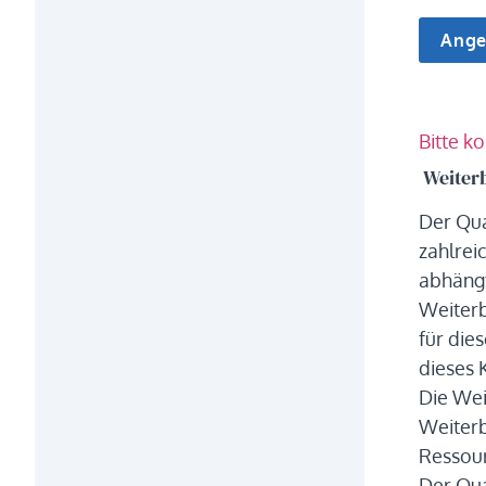
Bitte k
Weiter
Der Qua
zahlrei
abhängt
Weiterb
für die
dieses 
Die Wei
Weiterb
Ressour
Der Qua