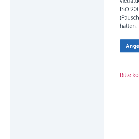
vielfäl
ISO 900
(Pausch
halten.
Bitte k