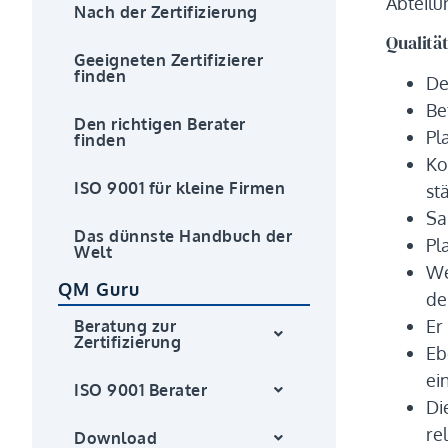
Abteilu
Nach der Zertifizierung
Qualitä
Geeigneten Zertifizierer
finden
De
Be
Den richtigen Berater
Pl
finden
Ko
ISO 9001 für kleine Firmen
st
Sa
Das dünnste Handbuch der
Pl
Welt
We
QM Guru
de
Er
Beratung zur
Zertifizierung
Eb
ei
ISO 9001 Berater
Di
re
Download