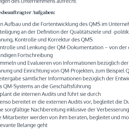
ngen des Unternehmens aufrecht.
tsbeauftragter Aufgaben:
n Aufbau und die Fortentwicklung des QMS im Untern
teiligung an der Definition der Qualitätsziele und -poli
anung, Kontrolle und Korrektur des QMS
ntrolle und Lenkung der QM-Dokumentation – von der er
ändigen Fortschreibung
mmeln und Evaluieren von Informationen bezüglich der
anung und Einrichtung von QM-Projekten, zum Beispiel Qu
itergabe sämtlicher Informationen bezüglich der Entwi
s QM-Systems an die Geschäftsführung
 plant die internen Audits und führt sie durch
enso bereitet er die externen Audits vor, begleitet die 
ne sorgfältige Nachbereitung inklusive der Verbesser
e Mitarbeiter werden von ihm beraten, begleitet und mo
levante Belange geht