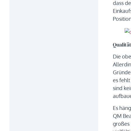
dass de
Einkaufs
Positio
Qualitä
Die obe
Allerdi
Gründe 
es fehl
sind ke
aufbaue
Es häng
QM Beau
großes 