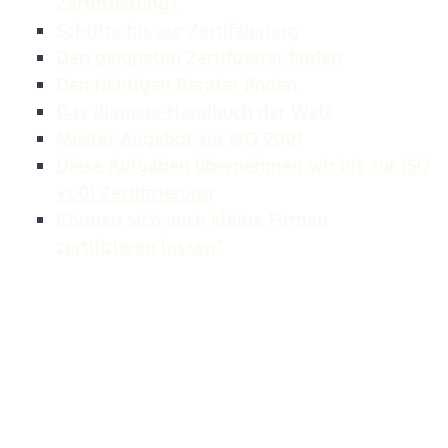
Zertifizierung?
Schritte bis zur Zertifzierung
Den geigneten Zertifizierer finden
Den richtigen Berater finden
Das dünnste Handbuch der Welt
Muster Angebot zur ISO 9001
Diese Aufgaben übernehmen wir bis zur ISO
9001 Zertifizierung
Können sich auch kleine Firmen
zertifizieren lassen?