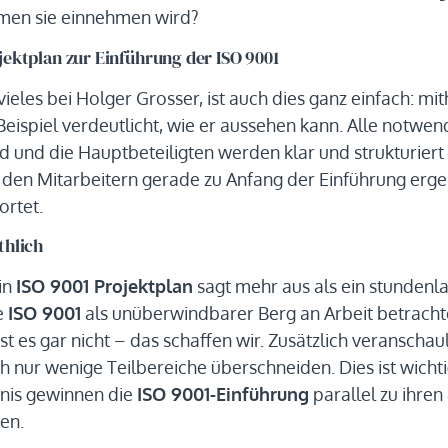
men sie einnehmen wird?
jektplan zur Einführung der ISO 9001
vieles bei Holger Grosser, ist auch dies ganz einfach: mit
Beispiel verdeutlicht, wie er aussehen kann. Alle notwendi
 und die Hauptbeteiligten werden klar und strukturiert d
i den Mitarbeitern gerade zu Anfang der Einführung erg
rtet.
thlich
in
ISO 9001 Projektplan
sagt mehr aus als ein stundenl
e
ISO 9001
als unüberwindbarer Berg an Arbeit betracht
 ist es gar nicht – das schaffen wir. Zusätzlich veransch
ch nur wenige Teilbereiche überschneiden. Dies ist wichti
nis gewinnen die
ISO 9001-Einführung
parallel zu ihre
en.