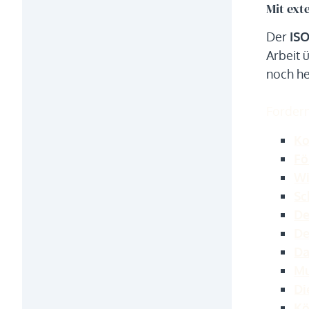
Mit exte
Der
ISO
Arbeit 
noch he
Fordern
Ko
Fö
Wi
Sc
De
De
Da
Mu
Di
Kö