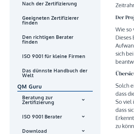
Nach der Zertifizierung
Zeitrah
Der Pro
Geeigneten Zertifizierer
finden
Wie so 
Dieses 
Den richtigen Berater
finden
Aufwand
sich be
ISO 9001 für kleine Firmen
beantwo
Das dünnste Handbuch der
Übersic
Welt
Solch e
QM Guru
dass di
Beratung zur
So viel
Zertifizierung
dass si
ISO 9001 Berater
Erkennt
zu könn
Download