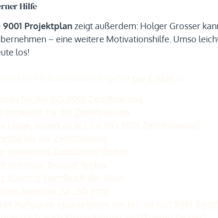
rner Hilfe
 9001 Projektplan
zeigt außerdem: Holger Grosser kann
übernehmen – eine weitere Motivationshilfe. Umso leichte
ute los!
 Sie hier ein kostenloses Angebot
per E-Mail
an
sten für die ISO 9001 Zertifizierung
rdergelder für die Zertifizierung
e lange dauert es bis zur ISO 9001 Zertifizierung?
hritte bis zur Zertifzierung
n geigneten Zertifizierer finden
n richtigen Berater finden
s dünnste Handbuch der Welt
ster Angebot zur ISO 9001
ese Aufgaben übernehmen wir bis zur ISO 9001 Zertif
nnen sich auch kleine Firmen zertifizieren lassen?