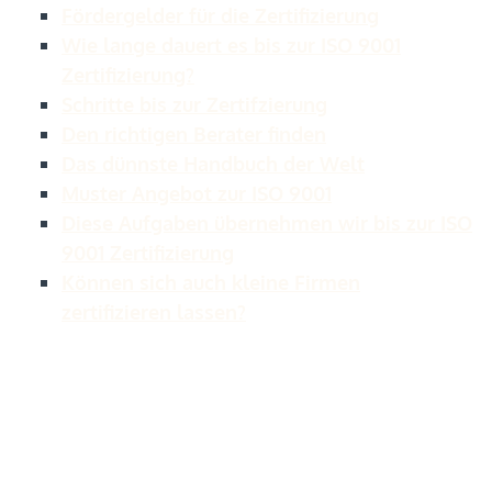
Fördergelder für die Zertifizierung
Wie lange dauert es bis zur ISO 9001
Zertifizierung?
Schritte bis zur Zertifzierung
Den richtigen Berater finden
Das dünnste Handbuch der Welt
Muster Angebot zur ISO 9001
Diese Aufgaben übernehmen wir bis zur ISO
9001 Zertifizierung
Können sich auch kleine Firmen
zertifizieren lassen?